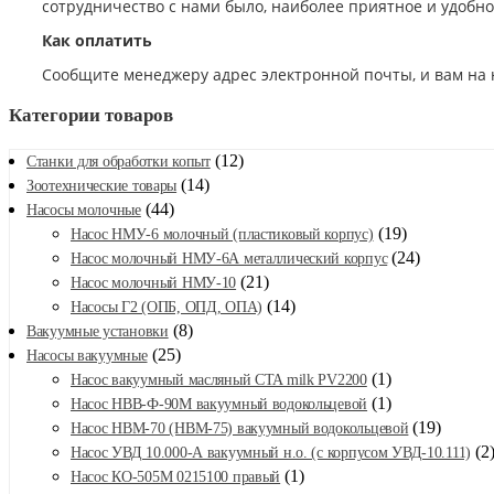
сотрудничество с нами было, наиболее приятное и удобн
Как оплатить
Сообщите менеджеру адрес электронной почты, и вам на 
Категории товаров
(12)
Станки для обработки копыт
(14)
Зоотехнические товары
(44)
Насосы молочные
(19)
Насос НМУ-6 молочный (пластиковый корпус)
(24)
Насос молочный НМУ-6А металлический корпус
(21)
Насос молочный НМУ-10
(14)
Насосы Г2 (ОПБ, ОПД, ОПА)
(8)
Вакуумные установки
(25)
Насосы вакуумные
(1)
Насос вакуумный масляный CTA milk PV2200
(1)
Насос НВВ-Ф-90М вакуумный водокольцевой
(19)
Насос НВМ-70 (НВМ-75) вакуумный водокольцевой
(2
Насос УВД 10.000-А вакуумный н.о. (с корпусом УВД-10.111)
(1)
Насос КО-505М 0215100 правый