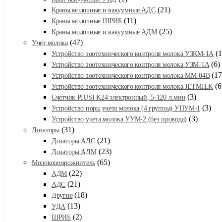
(21)
Краны молочные и вакуумные АДС
(11)
Краны молочные ШРИБ
(25)
Краны молочные и вакуумные АДМ
(47)
Учет молока
(1
Устройство зоотехнического контроля молока УЗКМ-1А
(6)
Устройство зоотехнического контроля молока УЗМ-1А
(17
Устройство зоотехнического контроля молока ММ-04В
(6
Устройство зоотехнического контроля молока JETMILK
(3)
Счетчик PIUSI K24 электронный, 5-120 л.мин
(3)
Устройство порц.учета молока (4 группы) УПУМ-1
(3)
Устройство учета молока УУМ-2 (без провода)
(31)
Дозаторы
(21)
Дозаторы АДС
(23)
Дозаторы АДМ
(65)
Молокоопорожнитель
(22)
АДМ
(21)
АДС
(18)
Другие
(13)
УДА
(2)
ШРИБ