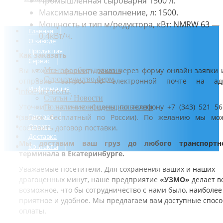
Промышленная сыроварня 1500 л.
Максимальное заполнение, л: 1500.
Мощность и тип м/редуктора, кВт: NMRW 63 —
Главная
0,4кВт/ч.
О заводе
Продукция
Как заказать
Сервис
Вы можете оформить заказ через форму онлайн заявки 
Монтаж оборудования
Строительство ферм
отправив запрос по электронной почте на ад
Информация
info@urzmo.ru
.
Статьи / Новости
Уточните наличие и цены по телефону +7 (343) 521 56
Политика конфиденциальности
Галерея
(звонок бесплатный по России). По желанию мы мо
Оплата
составить договор поставки.
Доставка
Мы доставим ваш груз до любого транспортн
Контакты
терминала в Екатеринбурге.
Уважаемые посетители. Для сохранения ваших и наших
драгоценных минут, наше предприятие
«УЗМО»
делает в
возможное, что бы сотрудничество с нами было, наиболее
приятное и удобное. Мы предлагаем вам доступные спос
оплаты.