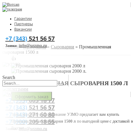
Гарантии
Партнеры
Вакансии
+7 (343)
521 56 57
info@urzmo.ru
Заявки:
Главная
»
Продукция
»
Сыроварни
»
Промышленная
сыроварня 1500 л
👍
Search
ПРОМЫШЛЕННАЯ СЫРОВАРНЯ 1500 Л
Оформить заказ
+7 (993)
603 18 77
+7 (343)
521 56 57
+7 (343)
271 60 80
Завод молочного оборудование УЗМО предлагает вам купить
+7 (900)
205 18 55
Промышленная сыроварня 1500 л
по выгодной цене с доставкой в
России.
info@urzmo.ru
Заявки: