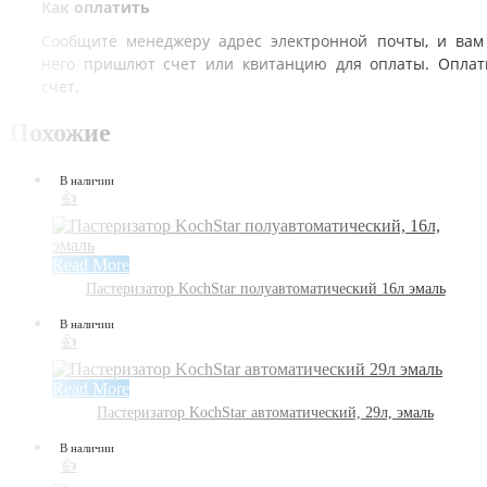
Как оплатить
Сообщите менеджеру адрес электронной почты, и вам
него пришлют счет или квитанцию для оплаты. Оплат
счет.
Похожие
В наличии
👍
Read More
Пастеризатор KochStar полуавтоматический 16л эмаль
В наличии
👍
Read More
Пастеризатор KochStar автоматический, 29л, эмаль
В наличии
👍