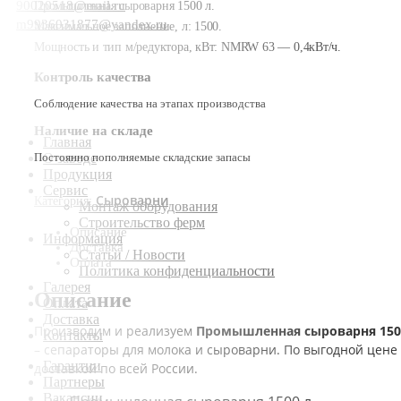
90020518@mail.ru
Промышленная сыроварня 1500 л.
m9936031877@yandex.ru
Максимальное заполнение, л: 1500.
Мощность и тип м/редуктора, кВт: NMRW 63 — 0,4кВт/ч.
Контроль качества
Соблюдение качества на этапах производства
Наличие на складе
Главная
Постоянно пополняемые складские запасы
О заводе
Продукция
Сервис
Сыроварни
Категория:
Монтаж оборудования
Строительство ферм
Описание
Информация
Доставка
Статьи / Новости
Оплата
Политика конфиденциальности
Галерея
Описание
Оплата
Доставка
Производим и реализуем
Промышленная сыроварня 150
Контакты
– сепараторы для молока и сыроварни. По выгодной цене 
Гарантии
доставкой по всей России.
Партнеры
Вакансии