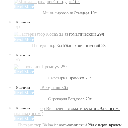
Read More
Мини-сыроварня Стандарт 10л
В наличии
👍
Read More
Пастеризатор KochStar автоматический 29л
В наличии
👍
Read More
Сыроварня Премиум 25л
В наличии
Read More
Сыроварня Bergmann 20л
В наличии
Read More
Пастеризатор Bielmeier автоматический 29л с нерж. краном