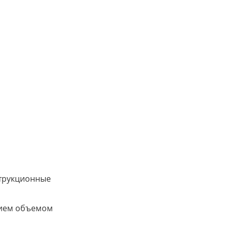
струкционные
тием объемом