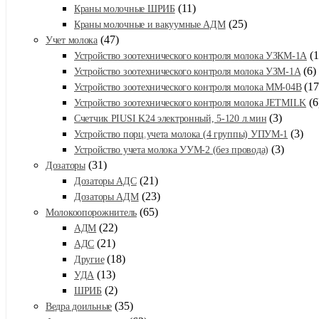
(11)
Краны молочные ШРИБ
(25)
Краны молочные и вакуумные АДМ
(47)
Учет молока
(1
Устройство зоотехнического контроля молока УЗКМ-1А
(6)
Устройство зоотехнического контроля молока УЗМ-1А
(17
Устройство зоотехнического контроля молока ММ-04В
(6
Устройство зоотехнического контроля молока JETMILK
(3)
Счетчик PIUSI K24 электронный, 5-120 л.мин
(3)
Устройство порц.учета молока (4 группы) УПУМ-1
(3)
Устройство учета молока УУМ-2 (без провода)
(31)
Дозаторы
(21)
Дозаторы АДС
(23)
Дозаторы АДМ
(65)
Молокоопорожнитель
(22)
АДМ
(21)
АДС
(18)
Другие
(13)
УДА
(2)
ШРИБ
(35)
Ведра доильные