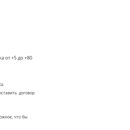
а от +5 до +80
ru
.
оставить договор
ожное, что бы