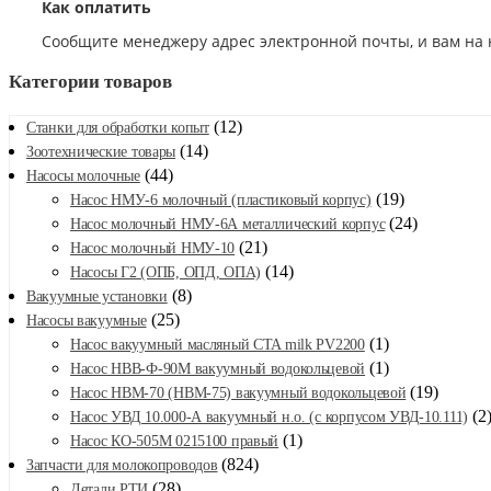
Как оплатить
Сообщите менеджеру адрес электронной почты, и вам на 
Категории товаров
(12)
Станки для обработки копыт
(14)
Зоотехнические товары
(44)
Насосы молочные
(19)
Насос НМУ-6 молочный (пластиковый корпус)
(24)
Насос молочный НМУ-6А металлический корпус
(21)
Насос молочный НМУ-10
(14)
Насосы Г2 (ОПБ, ОПД, ОПА)
(8)
Вакуумные установки
(25)
Насосы вакуумные
(1)
Насос вакуумный масляный CTA milk PV2200
(1)
Насос НВВ-Ф-90М вакуумный водокольцевой
(19)
Насос НВМ-70 (НВМ-75) вакуумный водокольцевой
(2
Насос УВД 10.000-А вакуумный н.о. (с корпусом УВД-10.111)
(1)
Насос КО-505М 0215100 правый
(824)
Запчасти для молокопроводов
(28)
Детали РТИ