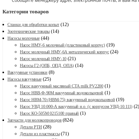
Сообщите менеджеру адрес электронной почты, и вам на 
Категории товаров
(12)
Станки для обработки копыт
(14)
Зоотехнические товары
(44)
Насосы молочные
(19)
Насос НМУ-6 молочный (пластиковый корпус)
(24)
Насос молочный НМУ-6А металлический корпус
(21)
Насос молочный НМУ-10
(14)
Насосы Г2 (ОПБ, ОПД, ОПА)
(8)
Вакуумные установки
(25)
Насосы вакуумные
(1)
Насос вакуумный масляный CTA milk PV2200
(1)
Насос НВВ-Ф-90М вакуумный водокольцевой
(19)
Насос НВМ-70 (НВМ-75) вакуумный водокольцевой
(2
Насос УВД 10.000-А вакуумный н.о. (с корпусом УВД-10.111)
(1)
Насос КО-505М 0215100 правый
(824)
Запчасти для молокопроводов
(28)
Детали РТИ
(71)
Детали из пластмассы