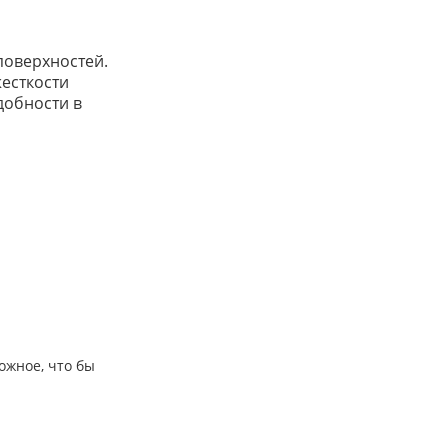
поверхностей.
жесткости
добности в
ожное, что бы