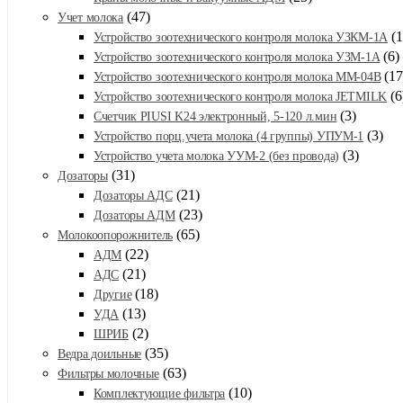
(47)
Учет молока
(1
Устройство зоотехнического контроля молока УЗКМ-1А
(6)
Устройство зоотехнического контроля молока УЗМ-1А
(17
Устройство зоотехнического контроля молока ММ-04В
(6
Устройство зоотехнического контроля молока JETMILK
(3)
Счетчик PIUSI K24 электронный, 5-120 л.мин
(3)
Устройство порц.учета молока (4 группы) УПУМ-1
(3)
Устройство учета молока УУМ-2 (без провода)
(31)
Дозаторы
(21)
Дозаторы АДС
(23)
Дозаторы АДМ
(65)
Молокоопорожнитель
(22)
АДМ
(21)
АДС
(18)
Другие
(13)
УДА
(2)
ШРИБ
(35)
Ведра доильные
(63)
Фильтры молочные
(10)
Комплектующие фильтра