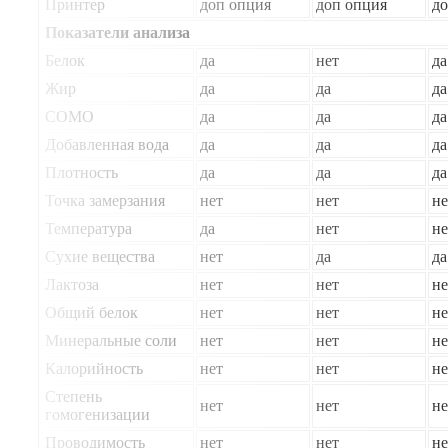
Принтер
доп опция
доп опция
до
Показатели анализа
Белок
да
нет
да
Жир
да
да
да
СОМО
да
да
да
Добавленная вода
да
да
да
Плотность
да
да
да
Точка замерзания
нет
нет
не
Температура
да
нет
не
Сухие вещества
нет
да
да
Лактоза
нет
нет
не
Общий белок
нет
нет
не
Минеральные соли
нет
нет
не
Калорийность
нет
нет
не
Степень
нет
нет
не
гомогенизации
Проводимость
нет
нет
не