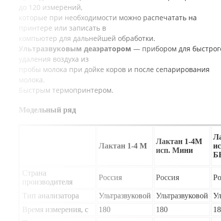
до 120 измерений,
которые при необходимости можно распечатать на
принтере или записать в
компьютер для дальнейшей обработки.
Ультразвуковым деаэратором
— прибором для быстрог
удаления воздуха из
пробы молока при дойке коров и после сепарирования
молока.
Быстрым термопринтером.
Модельный ряд
Л
Лактан 1-4М
Лактан 1-4 М
ис
исп. Мини
Б
Страна
Россия
Россия
Ро
производителя
Тип анализатора
Ультразвуковой
Ультразвуковой
Ул
Время измерения, с
180
180
18