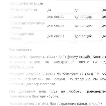
Продукты анализа
Цельное молоко
да
да
да
Сливки
доп опция
доп опция
до
Гомогенизированное
доп опция
доп опция
до
молоко
Обезжиренное
доп опция
доп опция
до
молоко
Как заказать
Вы можете оформить заказ через форму онлайн заявки 
отправив запрос по электронной почте на ад
info@urzmo.ru
.
Уточните наличие и цены по телефону +7 (343) 521 56
(звонок бесплатный по России). По желанию мы мо
составить договор поставки.
Мы доставим ваш груз до любого транспортн
терминала в Екатеринбурге.
Уважаемые посетители. Для сохранения ваших и наших