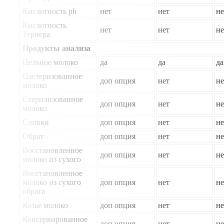
Кислотность ph
нет
нет
не
Кислотность
нет
нет
не
Тернера
Продукты анализа
Цельное молоко
да
да
да
Пастеризованное
доп опция
нет
не
молоко
Стерилизованное
доп опция
нет
не
молоко
Сливки
доп опция
нет
не
Обрат
доп опция
нет
не
Восстановленное
доп опция
нет
не
молоко из сухого
Восстановленное
молоко из сухого
доп опция
нет
не
обрата
Козье молоко
доп опция
нет
не
Консервированное
доп опция
нет
не