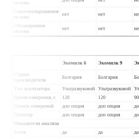
молоко
Гомогенизированное
нет
нет
не
молоко
Обезжиренное
нет
нет
не
молоко
Экомилк 6
Экомилк 9
Э
Страна
Болгария
Болгария
Бо
производителя
Тип анализатора
Ультразвуковой
Ультразвуковой
Ул
Время измерения, с
120
120
90
Память измерений
доп опция
доп опция
до
Принтер
доп опция
доп опция
до
Показатели анализа
Белок
да
да
да