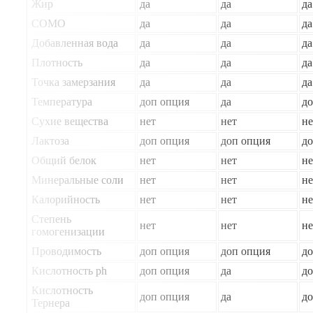
Жир
да
да
да
СОМО
да
да
да
Добавленная вода
да
да
да
Плотность
да
да
да
Точка замерзания
да
да
да
Температура
доп опция
да
до
Сухие вещества
нет
нет
не
Лактоза
доп опция
доп опция
до
Общий белок
нет
нет
не
Минеральные соли
нет
нет
не
Калорийность
нет
нет
не
Степень
нет
нет
не
гомогенизации
Проводимость
доп опция
доп опция
до
Кислотность ph
доп опция
да
до
Кислотность
доп опция
да
до
Тернера