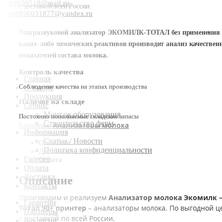
90020518@mail.ru
с доставкой всей России.
m9936031877@yandex.ru
Ультразвуковой анализатор ЭКОМИЛК-ТОТАЛ без применения
каких-либо химических реактивов производит анализ качествен
показателей состава молока.
Контроль качества
Главная
Соблюдение качества на этапах производства
О заводе
Продукция
Наличие на складе
Сервис
Монтаж оборудования
Постоянно пополняемые складские запасы
Строительство ферм
Анализаторы молока
Категория:
Информация
Статьи / Новости
Описание
Политика конфиденциальности
Доставка
Галерея
Оплата
Оплата
Доставка
Описание
Контакты
Производим и реализуем
Анализатор молока Экомилк 
Гарантии
Тотал 90+ принтер
– анализаторы молока. По выгодной ц
Партнеры
с доставкой по всей России.
Вакансии