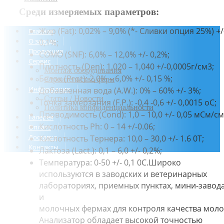
Среди измеряемых параметров:
Жир (Fat): 0,02% – 9,0% (*- Сливки опция 25%) +/
Главная
О заводе
0,1%;
Продукция
CОМО (SNF): 6,0% – 12,0% +/- 0,2%;
Сервис
Плотность (Den): 1,020 – 1,040 +/-0,0005г/см3;
Монтаж оборудования
Белок (Prot): 2,0% – 6,0% +/- 0,15 %;
Строительство ферм
Информация
Добавленная вода (A.W.): 0% – 60% +/- 3%;
Статьи / Новости
Точка замерзания (F.P.): -0,4 -0,6 +/- 0,0015 оС;
Политика конфиденциальности
Проводимость (Cond): 1,0 – 10,0 +/- 0,05 мСм/cм
Галерея
Кислотность Ph: 0 – 14 +/-0.06;
Оплата
Доставка
Кислотность Тернера: 10,0 – 30,0 +/- 1.6 0T;
Контакты
Лактоза (Lact.): 0,1 – 6,0 +/- 0,2%;
Температура: 0-50 +/- 0,1 0С.Широко
используются в заводских и ветеринарных
лабораториях, приемных пунктах, мини-завода
и
молочных фермах для контроля качества моло
Анализатор обладает высокой точностью