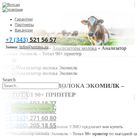
Гарантии
Партнеры
Вакансии
+7 (343)
521 56 57
info@urzmo.ru
Заявки:
Главная
»
Продукция
»
Анализаторы молока
»
Анализатор
молока Экомилк – Тотал 90+ принтер
👍
Search
АНАЛИЗАТОР МОЛОКА ЭКОМИЛК –
ТОТАЛ 90+ ПРИНТЕР
+7 (993)
603 18 77
Оформить заказ
+7 (343)
521 56 57
+7 (343)
271 60 80
+7 (900)
205 18 55
Завод молочного оборудование УЗМО предлагает вам купить
info@urzmo.ru
Заявки:
Анализатор молока Экомилк – Тотал 90+ принтер
по выгодной ц